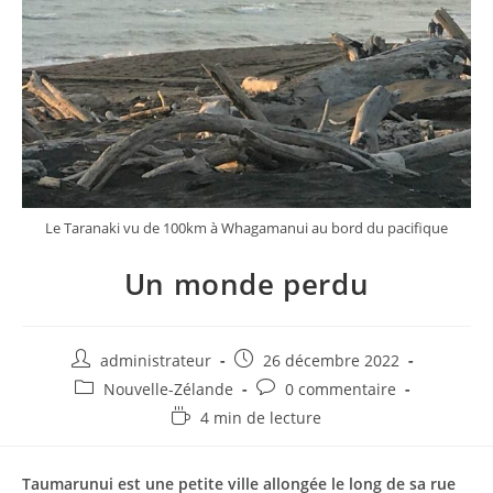
Le Taranaki vu de 100km à Whagamanui au bord du pacifique
Un monde perdu
Auteur/autrice
Post
administrateur
26 décembre 2022
de
published:
Post
Post
Nouvelle-Zélande
0 commentaire
la
category:
comments:
Temps
4 min de lecture
publication :
de
lecture :
Taumarunui est une petite ville allongée le long de sa rue