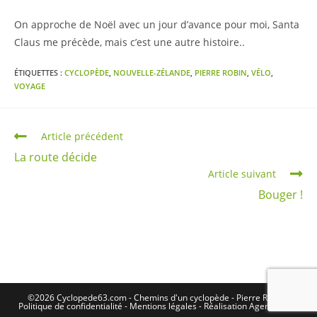
On approche de Noël avec un jour d’avance pour moi, Santa
Claus me précède, mais c’est une autre histoire..
ÉTIQUETTES :
CYCLOPÈDE
,
NOUVELLE-ZÉLANDE
,
PIERRE ROBIN
,
VÉLO
,
VOYAGE
Read
Article précédent
more
La route décide
articles
Article suivant
Bouger !
©2026 Cyclopede63.com - Chemins d'un cyclopède - Pierre Robin -
Politique de confidentialité
-
Mentions légales
- Réalisation
Agence Kinic