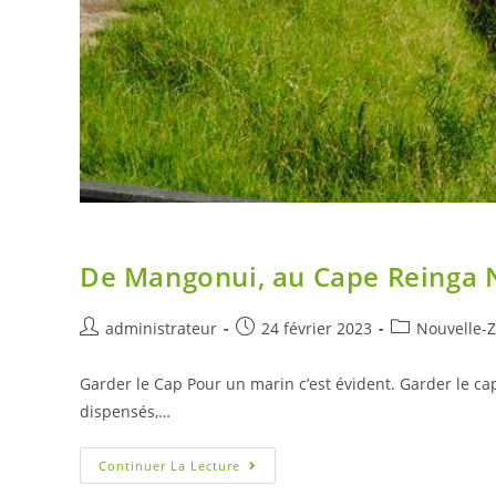
De Mangonui, au Cape Reinga 
Auteur/autrice
Post
Post
administrateur
24 février 2023
Nouvelle-
de
published:
category:
la
Garder le Cap Pour un marin c’est évident. Garder le ca
publication :
dispensés,…
De
Continuer La Lecture
Mangonui,