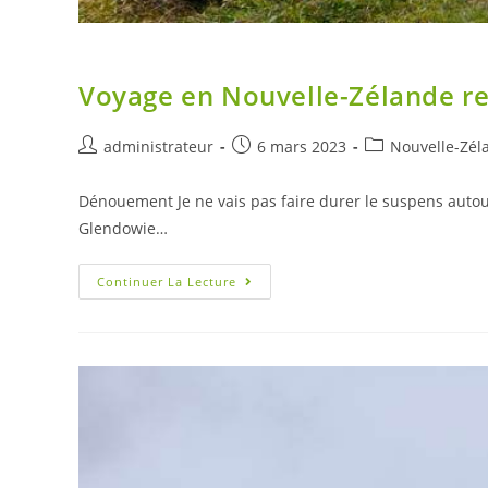
Voyage en Nouvelle-Zélande r
Auteur/autrice
Post
Post
administrateur
6 mars 2023
Nouvelle-Zél
de
published:
category:
la
Dénouement Je ne vais pas faire durer le suspens autou
publication :
Glendowie…
Voyage
Continuer La Lecture
En
Nouvelle-
Zélande
Retour
À
Auckland,
Le
Dénouement