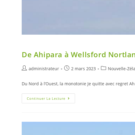
De Ahipara à Wellsford Nortla
Auteur/autrice
Post
Post
administrateur
2 mars 2023
Nouvelle-Zél
de
published:
category:
la
Du Nord à l’Ouest, la monotonie Je quitte avec regret A
publication :
De
Continuer La Lecture
Ahipara
À
Wellsford
Nortland
Country