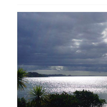
Au
Cape
Reinga
Nortland
Country