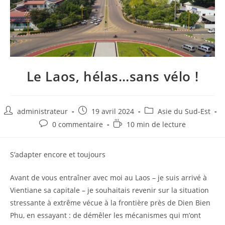
Le Laos, hélas…sans vélo !
Auteur/autrice
Post
Post
administrateur
19 avril 2024
Asie du Sud-Est
de
published:
category:
Post
Temps
0 commentaire
10 min de lecture
la
comments:
de
publication :
lecture :
S’adapter encore et toujours
Avant de vous entraîner avec moi au Laos – je suis arrivé à
Vientiane sa capitale – je souhaitais revenir sur la situation
stressante à extrême vécue à la frontière près de Dien Bien
Phu, en essayant : de démêler les mécanismes qui m’ont