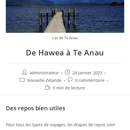
Lac de Te Anau
De Hawea à Te Anau
Auteur/autrice
Post
administrateur
24 janvier 2023
de
published:
Post
Post
Nouvelle-Zélande
0 commentaire
la
category:
comments:
Temps
5 min de lecture
publication :
de
lecture :
Des repos bien utiles
Pour tous les types de voyages, les étapes de repos sont