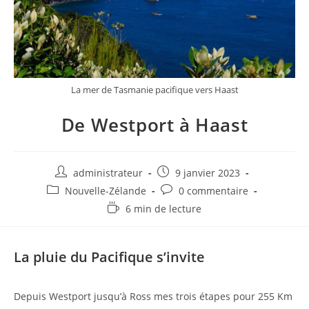
La mer de Tasmanie pacifique vers Haast
De Westport à Haast
Auteur/autrice
Post
administrateur
9 janvier 2023
de
published:
Post
Post
Nouvelle-Zélande
0 commentaire
la
category:
comments:
Temps
6 min de lecture
publication :
de
lecture :
La pluie du Pacifique s’invite
Depuis Westport jusqu’à Ross mes trois étapes pour 255 Km