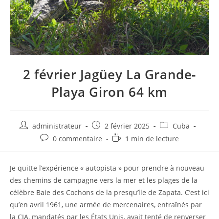
2 février Jagüey La Grande-
Playa Giron 64 km
Auteur/autrice
Post
Post
administrateur
2 février 2025
Cuba
de
published:
category:
Post
Temps
0 commentaire
1 min de lecture
la
comments:
de
publication :
lecture :
Je quitte l’expérience « autopista » pour prendre à nouveau
des chemins de campagne vers la mer et les plages de la
célèbre Baie des Cochons de la presqu’île de Zapata. C’est ici
qu’en avril 1961, une armée de mercenaires, entraînés par
la CIA, mandatés par les États Unis, avait tenté de renverser