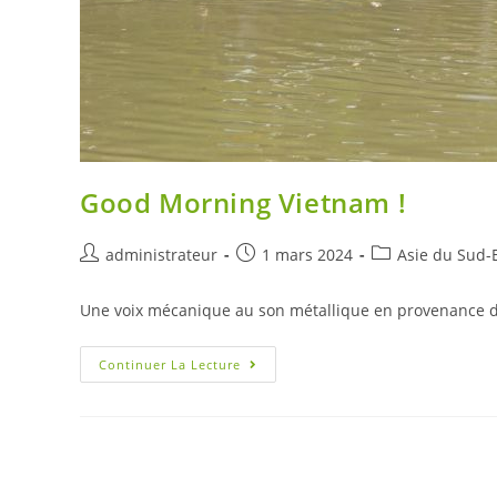
Good Morning Vietnam !
Auteur/autrice
Post
Post
administrateur
1 mars 2024
Asie du Sud-
de
published:
category:
la
Une voix mécanique au son métallique en provenance d
publication :
Good
Continuer La Lecture
Morning
Vietnam !