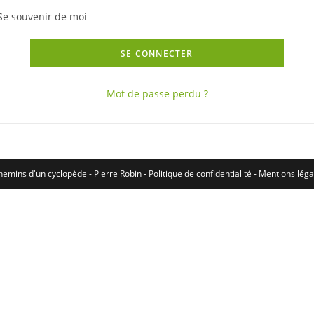
Se souvenir de moi
SE CONNECTER
Mot de passe perdu ?
mins d'un cyclopède - Pierre Robin -
Politique de confidentialité
-
Mentions léga